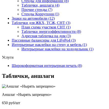
Стенды для информации
(8)
Таблички, аншлаги
(4)
Прочие стенды
(7)
Стенды Коррупция
(1)
Знаки на автомобили
(12)
Таблички для ЖКХ, ТСЖ, СНТ
(3)
План схема участков СНТ
(1)
Таблички энергоэффективности
(8)
Адресная табличка на дом
(3)
Пассивные балансиры для LiFePo4
(3)
Интерьерные наклейки на стену и мебель
(1)
Интерьерные наклейки на холодильник
(1)
Услуги
Широкоформатная интерьерная печать
(8)
Таблички, аншлаги
Аншлаг «Нырять запрещено»
650
руб/шт