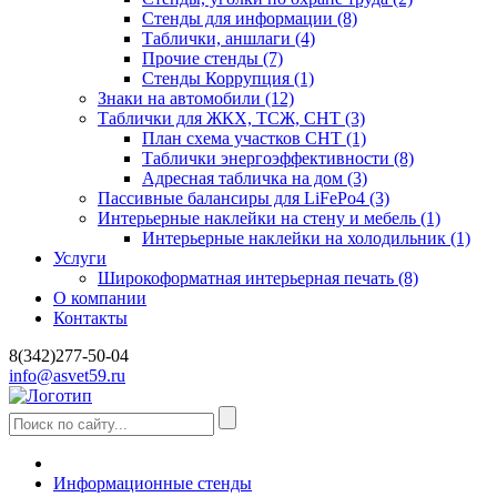
Стенды для информации
(8)
Таблички, аншлаги
(4)
Прочие стенды
(7)
Стенды Коррупция
(1)
Знаки на автомобили
(12)
Таблички для ЖКХ, ТСЖ, СНТ
(3)
План схема участков СНТ
(1)
Таблички энергоэффективности
(8)
Адресная табличка на дом
(3)
Пассивные балансиры для LiFePo4
(3)
Интерьерные наклейки на стену и мебель
(1)
Интерьерные наклейки на холодильник
(1)
Услуги
Широкоформатная интерьерная печать
(8)
О компании
Контакты
8(342)277-50-04
info@asvet59.ru
Информационные стенды