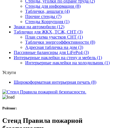
Стенды, уголки по охране труда
(2)
Стенды для информации
(8)
Таблички, аншлаги
(4)
Прочие стенды
(7)
Стенды Коррупция
(1)
Знаки на автомобили
(12)
Таблички для ЖКХ, ТСЖ, СНТ
(3)
План схема участков СНТ
(1)
Таблички энергоэффективности
(8)
Адресная табличка на дом
(3)
Пассивные балансиры для LiFePo4
(3)
Интерьерные наклейки на стену и мебель
(1)
Интерьерные наклейки на холодильник
(1)
Услуги
Широкоформатная интерьерная печать
(8)
Рейтинг:
Стенд Правила пожарной