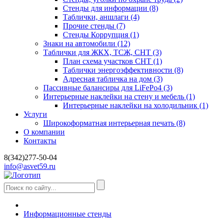
Стенды для информации
(8)
Таблички, аншлаги
(4)
Прочие стенды
(7)
Стенды Коррупция
(1)
Знаки на автомобили
(12)
Таблички для ЖКХ, ТСЖ, СНТ
(3)
План схема участков СНТ
(1)
Таблички энергоэффективности
(8)
Адресная табличка на дом
(3)
Пассивные балансиры для LiFePo4
(3)
Интерьерные наклейки на стену и мебель
(1)
Интерьерные наклейки на холодильник
(1)
Услуги
Широкоформатная интерьерная печать
(8)
О компании
Контакты
8(342)277-50-04
info@asvet59.ru
Информационные стенды