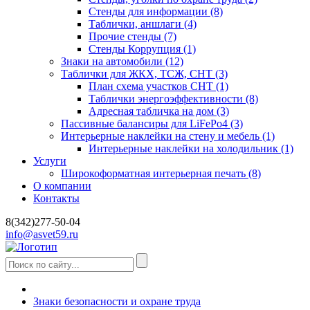
Стенды для информации
(8)
Таблички, аншлаги
(4)
Прочие стенды
(7)
Стенды Коррупция
(1)
Знаки на автомобили
(12)
Таблички для ЖКХ, ТСЖ, СНТ
(3)
План схема участков СНТ
(1)
Таблички энергоэффективности
(8)
Адресная табличка на дом
(3)
Пассивные балансиры для LiFePo4
(3)
Интерьерные наклейки на стену и мебель
(1)
Интерьерные наклейки на холодильник
(1)
Услуги
Широкоформатная интерьерная печать
(8)
О компании
Контакты
8(342)277-50-04
info@asvet59.ru
Знаки безопасности и охране труда