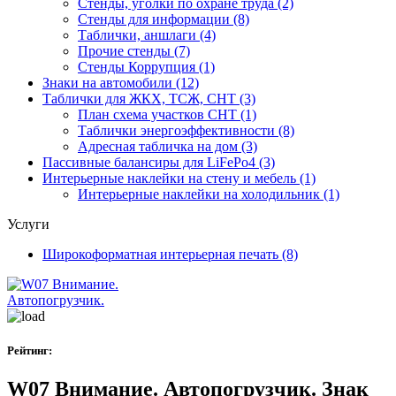
Стенды, уголки по охране труда
(2)
Стенды для информации
(8)
Таблички, аншлаги
(4)
Прочие стенды
(7)
Стенды Коррупция
(1)
Знаки на автомобили
(12)
Таблички для ЖКХ, ТСЖ, СНТ
(3)
План схема участков СНТ
(1)
Таблички энергоэффективности
(8)
Адресная табличка на дом
(3)
Пассивные балансиры для LiFePo4
(3)
Интерьерные наклейки на стену и мебель
(1)
Интерьерные наклейки на холодильник
(1)
Услуги
Широкоформатная интерьерная печать
(8)
Рейтинг:
W07 Внимание. Автопогрузчик. Знак