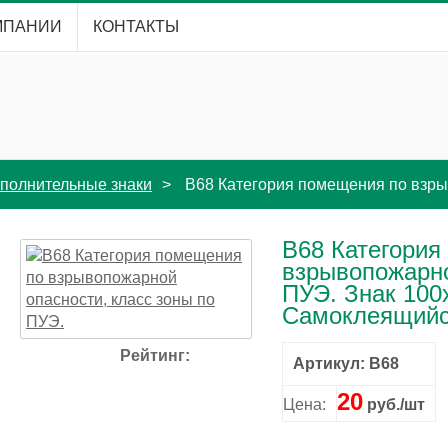
МПАНИИ
КОНТАКТЫ
полнительные знаки
B68 Категория помещения по взры
B68 Категория
взрывопожарно
ПУЭ. Знак 100
Самоклеящийс
Рейтинг:
Артикул: B68
20
Цена:
руб./шт