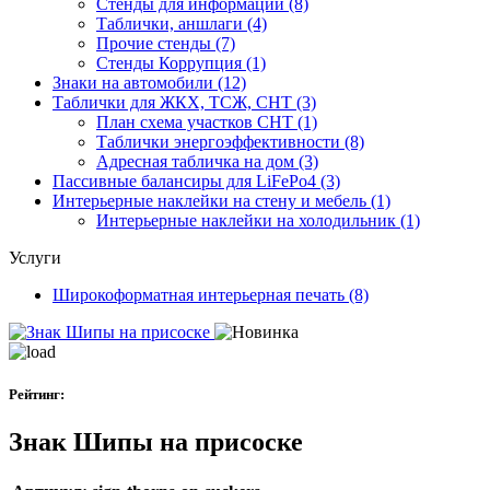
Стенды для информации
(8)
Таблички, аншлаги
(4)
Прочие стенды
(7)
Стенды Коррупция
(1)
Знаки на автомобили
(12)
Таблички для ЖКХ, ТСЖ, СНТ
(3)
План схема участков СНТ
(1)
Таблички энергоэффективности
(8)
Адресная табличка на дом
(3)
Пассивные балансиры для LiFePo4
(3)
Интерьерные наклейки на стену и мебель
(1)
Интерьерные наклейки на холодильник
(1)
Услуги
Широкоформатная интерьерная печать
(8)
Рейтинг:
Знак Шипы на присоске