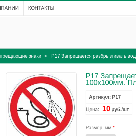
МПАНИИ
КОНТАКТЫ
прещающие знаки
P17 Запрещается разбрызгивать вод
P17 Запрещает
100x100мм. П
Артикул: P17
10
Цена:
руб./шт
Размер, мм