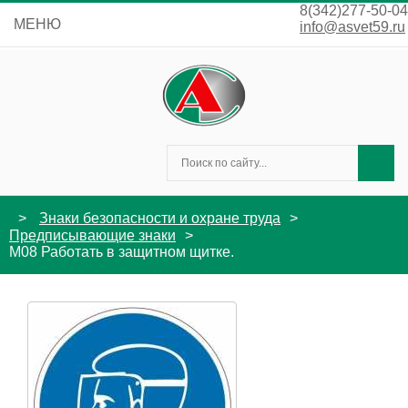
8(342)277-50-04
МЕНЮ
info@asvet59.ru
Знаки безопасности и охране труда
Предписывающие знаки
M08 Работать в защитном щитке.