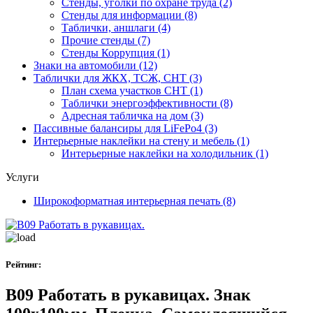
Стенды, уголки по охране труда
(2)
Стенды для информации
(8)
Таблички, аншлаги
(4)
Прочие стенды
(7)
Стенды Коррупция
(1)
Знаки на автомобили
(12)
Таблички для ЖКХ, ТСЖ, СНТ
(3)
План схема участков СНТ
(1)
Таблички энергоэффективности
(8)
Адресная табличка на дом
(3)
Пассивные балансиры для LiFePo4
(3)
Интерьерные наклейки на стену и мебель
(1)
Интерьерные наклейки на холодильник
(1)
Услуги
Широкоформатная интерьерная печать
(8)
Рейтинг:
B09 Работать в рукавицах. Знак