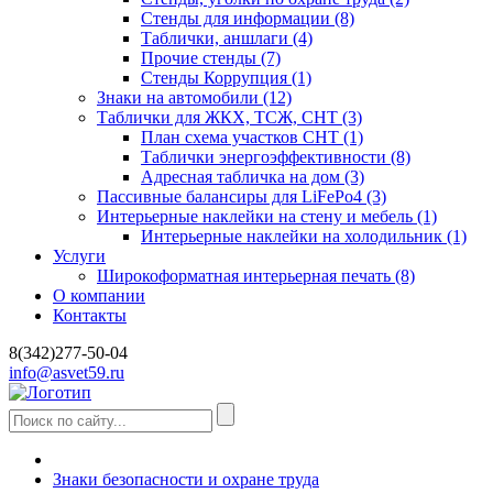
Стенды для информации
(8)
Таблички, аншлаги
(4)
Прочие стенды
(7)
Стенды Коррупция
(1)
Знаки на автомобили
(12)
Таблички для ЖКХ, ТСЖ, СНТ
(3)
План схема участков СНТ
(1)
Таблички энергоэффективности
(8)
Адресная табличка на дом
(3)
Пассивные балансиры для LiFePo4
(3)
Интерьерные наклейки на стену и мебель
(1)
Интерьерные наклейки на холодильник
(1)
Услуги
Широкоформатная интерьерная печать
(8)
О компании
Контакты
8(342)277-50-04
info@asvet59.ru
Знаки безопасности и охране труда